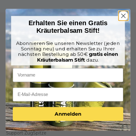
Erhalten Sie einen Gratis
Kräuterbalsam Stift!
Kontaktieren Sie uns
Endkunden:
support@alpenkraft.shop
Abonnieren Sie unseren Newsletter (jeden
Hotels:
anfrage@alpenkraft.shop
Sonntag neu) und erhalten Sie zu Ihrer
nächsten Bestellung ab 50 €
gratis einen
Ihre Anfrage wird noch am selben Tag beantwortet
Kräuterbalsam Stift
dazu.
Österreich:
+43 670 309 4733
Deutschland:
+49 1573 5994166
Unter der Woche sind wir von 8 bis 12 Uhr für Sie
erreichbar.
Rechtliche Seiten
FAQ
Anmelden
Support Klassik
Support ZugSpitze