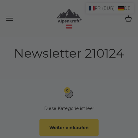
Zum Inhalt springen
FR (EUR)
DE
AlpenKraft® Shop
Navigationsmenü öffnen
Waren
Newsletter 210124
0
Diese Kategorie ist leer
Weiter einkaufen