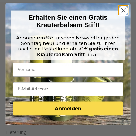
Erhalten Sie einen Gratis
Kontaktieren Sie uns
Kräuterbalsam Stift!
Endkunden:
support@alpenkraft.shop
Hotels:
anfrage@alpenkraft.shop
Abonnieren Sie unseren Newsletter (jeden
Sonntag neu) und erhalten Sie zu Ihrer
Ihre Anfrage wird noch am selben Tag beantwortet
nächsten Bestellung ab 50 €
gratis einen
Österreich:
+43 670 309 4733
Kräuterbalsam Stift
dazu.
Deutschland:
+49 1573 5994166
Unter der Woche sind wir von 8 bis 12 Uhr für Sie
erreichbar.
Rechtliche Seiten
FAQ
Anmelden
Support Klassik
Support ZugSpitze
Lieferung