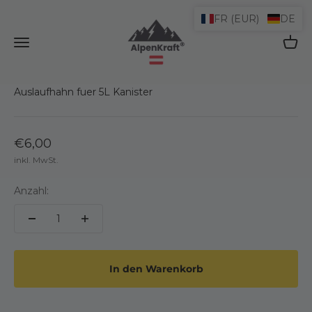
Zum Inhalt springen
FR (EUR)
DE
AlpenKraft® Shop
Navigationsmenü öffnen
Waren
Auslaufhahn fuer 5L Kanister
€6,00
inkl. MwSt.
Anzahl:
In den Warenkorb