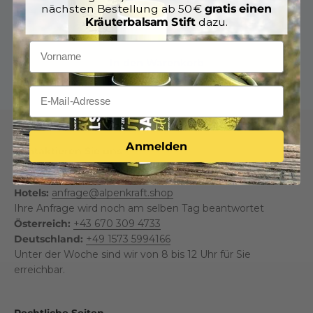
nächsten Bestellung ab 50 €
gratis einen
Kräuterbalsam Stift
dazu.
In den Warenkorb
Anmelden
Kontaktieren Sie uns
Endkunden:
support@alpenkraft.shop
Hotels:
anfrage@alpenkraft.shop
Ihre Anfrage wird noch am selben Tag beantwortet
Österreich:
+43 670 309 4733
Deutschland:
+49 1573 5994166
Unter der Woche sind wir von 8 bis 12 Uhr für Sie
erreichbar.
Rechtliche Seiten