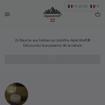
Passer au contenu
FR (EUR)
FR
AlpenKraft® Shop
Ouvrir le menu de navigation
Ouvrir
Découvrez la puissance de la nature
Lire la vidéo