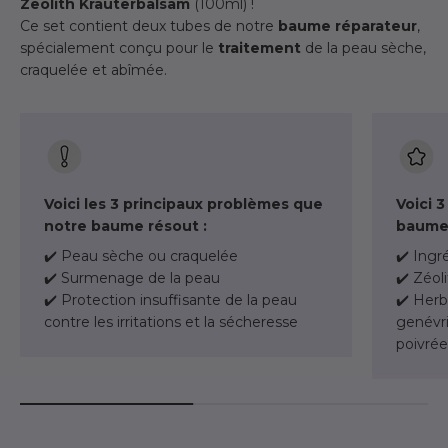
Zeolith Kräuterbalsam
(100ml) !
Ce set contient deux tubes de notre
baume
réparateur
,
spécialement conçu pour le
traitement
de la peau sèche,
craquelée et abîmée.
Voici les 3 principaux problèmes que
Voici 
notre baume résout :
baume 
✔️ Peau sèche ou craquelée
✔️ Ingr
✔️ Surmenage de la peau
✔️ Zéol
✔️ Protection insuffisante de la peau
✔️ Her
contre les irritations et la sécheresse
genévri
poivrée