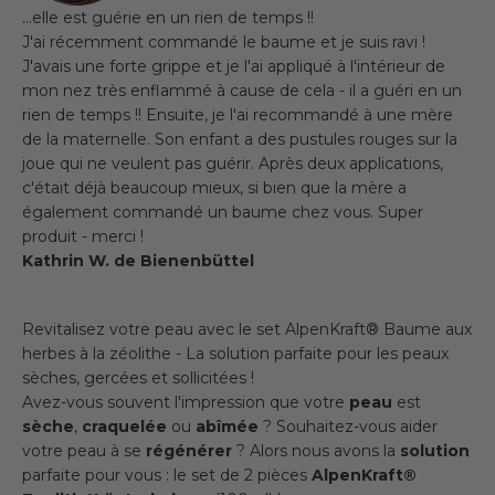
...elle est guérie en un rien de temps !!
J'ai récemment commandé le baume et je suis ravi !
J'avais une forte grippe et je l'ai appliqué à l'intérieur de
mon nez très enflammé à cause de cela - il a guéri en un
rien de temps !! Ensuite, je l'ai recommandé à une mère
de la maternelle. Son enfant a des pustules rouges sur la
joue qui ne veulent pas guérir. Après deux applications,
c'était déjà beaucoup mieux, si bien que la mère a
également commandé un baume chez vous. Super
produit - merci !
Kathrin W. de Bienenbüttel
Revitalisez votre peau avec le set AlpenKraft® Baume aux
herbes à la zéolithe - La solution parfaite pour les peaux
sèches, gercées et sollicitées !
Avez-vous souvent l'impression que votre
peau
est
sèche
,
craquelée
ou
abîmée
? Souhaitez-vous aider
votre peau à se
régénérer
? Alors nous avons la
solution
parfaite pour vous : le set de 2 pièces
AlpenKraft®