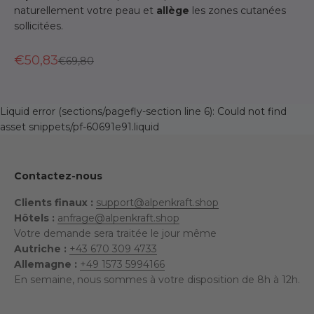
naturellement votre peau et
allège
les zones cutanées
sollicitées.
€50,83
Prix normal
€69,80
Liquid error (sections/pagefly-section line 6): Could not find
asset snippets/pf-60691e91.liquid
Contactez-nous
Clients finaux :
support@alpenkraft.shop
Hôtels :
anfrage@alpenkraft.shop
Votre demande sera traitée le jour même
Autriche :
+43 670 309 4733
Allemagne :
+49 1573 5994166
En semaine, nous sommes à votre disposition de 8h à 12h.