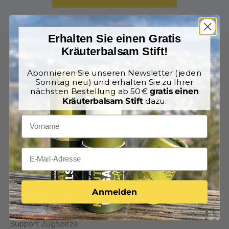
Erhalten Sie einen Gratis
Kräuterbalsam Stift!
Neem contact met ons op
Abonnieren Sie unseren Newsletter (jeden
Eindklanten:
support@alpenkraft.shop
Sonntag neu) und erhalten Sie zu Ihrer
nächsten Bestellung ab 50 €
gratis einen
Hotels:
anfrage@alpenkraft.shop
Kräuterbalsam Stift
dazu.
Uw aanvraag wordt nog dezelfde dag beantwoord
Oostenrijk:
+43 670 309 4733
Duitsland:
+49 1573 5994166
Doordeweeks zijn wij van 8 tot 12 uur voor u bereikbaar.
Juridische pagina's
FAQ
Anmelden
Support Klassik
Support ZugSpitze