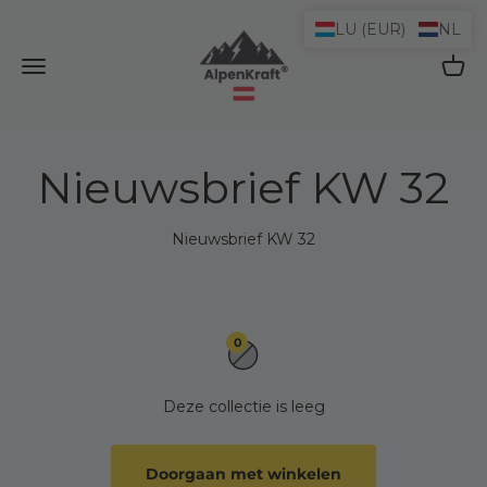
Naar inhoud
LU (EUR)
NL
AlpenKraft® Shop
Navigatiemenu openen
Winke
Nieuwsbrief KW 32
Nieuwsbrief KW 32
0
Deze collectie is leeg
Doorgaan met winkelen