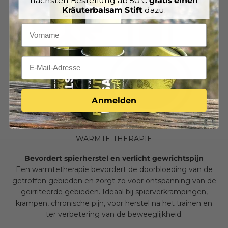
nächsten Bestellung ab 50 €
gratis einen
Kräuterbalsam Stift
dazu.
Anmelden
WARMTE-THERAPIE
Bevordert spierherstel en verlicht gewrichtspijn
Een warmtetherapie bevordert de doorbloeding van de
getroffen gebieden en zorgt zo voor ontspanning van de
geïrriteerde gebieden. Ideaal bij spierverkrampingen,
krampen, chronische pijn, voor herstel na het trainen en
ter verbetering van de beweeglijkheid.