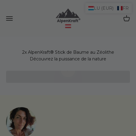
Passer au contenu
LU (EUR)
FR
AlpenKraft® Shop
Ouvrir le menu de navigation
Ouvrir
Découvrez la puissance de la nature
Lire la vidéo