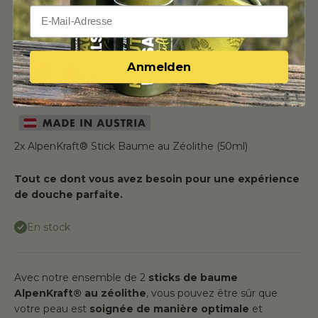
Anmelden
2x AlpenKraft® Stick Baume au Zéolithe (50ml)
Tout ce dont vous avez besoin pour une expérience
de douche parfaite.
En stock
Avec notre ensemble de 2
sticks de baume
AlpenKraft® au zéolithe
, vous pouvez être sûr que
votre peau est
soignée de manière optimale
et