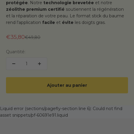
protégée
. Notre
technologie brevetée
et notre
zéolithe premium certifié
soutiennent la régénération
et la réparation de votre peau. Le format stick du baume
rend l'application
facile
et
évite
les doigts gras.
€35,80
Prix normal
€49,80
Quantité:
Ajouter au panier
Liquid error (sections/pagefly-section line 6): Could not find
asset snippets/pf-60691e91.liquid