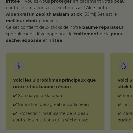
irritée
? Voulez-vous
protéger
efficacement votre peau
contre les irritations et la sécheresse ? Alors notre
AlpenKraft® Zeolith Balsam Stick
(50ml) Set est le
meilleur choix
pour vous !
Ce set contient deux sticks de notre
baume réparateur
,
spécialement développé pour le
traitement
de la
peau
sèche
,
exposée
et
irritée
.
Voici les 3 problèmes principaux que
Voici 
notre stick baume résout :
stick 
✔️ Surcharge de la peau
✔️ Form
✔️ Sensation désagréable sur la peau
✔️ Tech
✔️ Protection insuffisante de la peau
✔️ Zéol
contre les irritations et la sécheresse
qualité