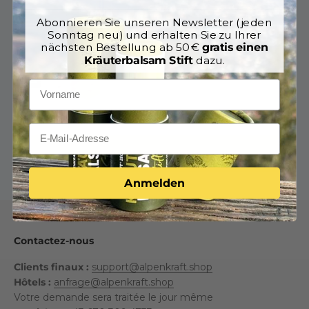
Abonnieren Sie unseren Newsletter (jeden
Sonntag neu) und erhalten Sie zu Ihrer
3x ÉGLANTIER
nächsten Bestellung ab 50 €
gratis einen
Kräuterbalsam Stift
dazu.
Ajouter au panier
Anmelden
Contactez-nous
Clients finaux :
support@alpenkraft.shop
Hôtels :
anfrage@alpenkraft.shop
Votre demande sera traitée le jour même