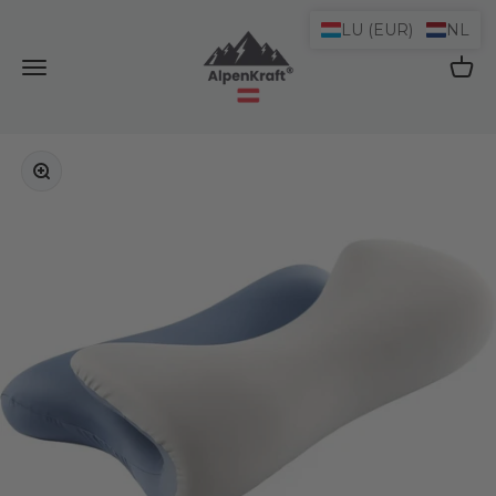
Naar inhoud
LU (EUR)
NL
AlpenKraft® Shop
Navigatiemenu openen
Winke
In-/uitzoomen