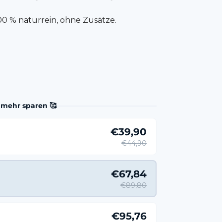
100 % naturrein, ohne Zusätze.
 mehr sparen 🥰
€39,90
€44,90
€67,84
€89,80
€95,76