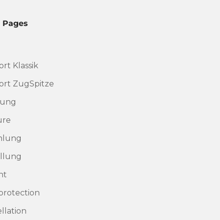
l Pages
rt Klassik
rt ZugSpitze
rung
ure
hlung
llung
nt
protection
llation