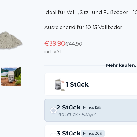
Ideal für Voll-, Sitz- und Fußbäder – 
Ausreichend für 10-15 Vollbäder
€39.90
Regular price
€44,90
incl. VAT
Mehr kaufen,
1 Stück
2 Stück
Minus 15%
Pro Stück - €33,92
3 Stück
Minus 20%