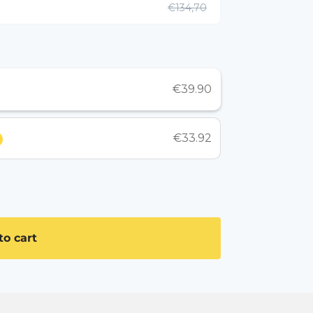
€134,70
€39.90
€33.92
to cart