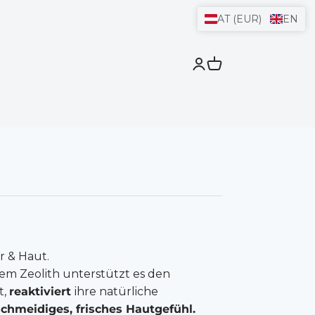
AT (EUR)
EN
Open customer acco
Open shopping car
r & Haut.
nem Zeolith unterstützt es den
t,
reaktiviert
ihre natürliche
chmeidiges, frisches Hautgefühl.