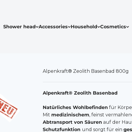
Shower head
Accessories
Household
Cosmetics
Alpenkraft® Zeolith Basenbad 800g
Alpenkraft® Zeolith Basenbad
Natürliches Wohlbefinden
für Körpe
Mit
medizinischem
, feinst vermahle
Abtransport von Säuren
auf der Hau
Schutzfunktion
und sorgt für ein
ges