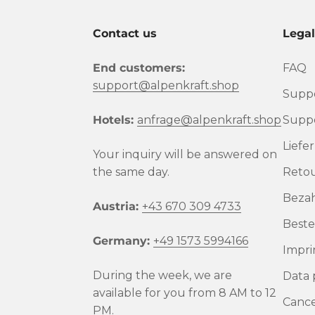
Contact us
Lega
End customers:
FAQ
support@alpenkraft.shop
Suppo
Hotels:
anfrage@alpenkraft.shop
Suppo
Liefe
Your inquiry will be answered on
the same day.
Reto
Beza
Austria:
+43 670 309 4733
Beste
Germany:
+49 1573 5994166
Impri
During the week, we are
Data 
available for you from 8 AM to 12
Cance
PM.